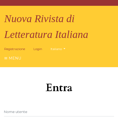
Nuova Rivista di
Letteratura Italiana
##plugins.themes.healthSciences.language.
Registrazione
Login
Italiano
MENU
Entra
Nome utente